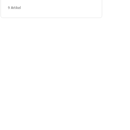
@witchtimewithanna persönlich
9 Artikel
hergestellt.