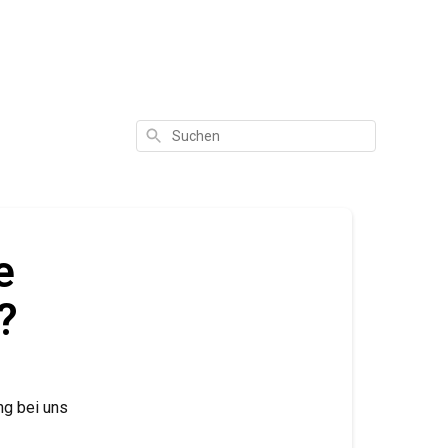
Suchen
e
?
ng bei uns